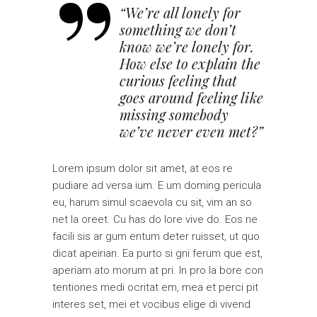
“We’re all lonely for
something we don’t
know we’re lonely for.
How else to explain the
curious feeling that
goes around feeling like
missing somebody
we’ve never even met?”
Lorem ipsum dolor sit amet, at eos re
pudiare ad versa ium. E um doming pericula
eu, harum simul scaevola cu sit, vim an so
net la oreet. Cu has do lore vive do. Eos ne
facili sis ar gum entum deter ruisset, ut quo
dicat apeirian. Ea purto si gni ferum que est,
aperiam ato morum at pri. In pro la bore con
tentiones medi ocritat em, mea et perci pit
interes set, mei et vocibus elige di vivend