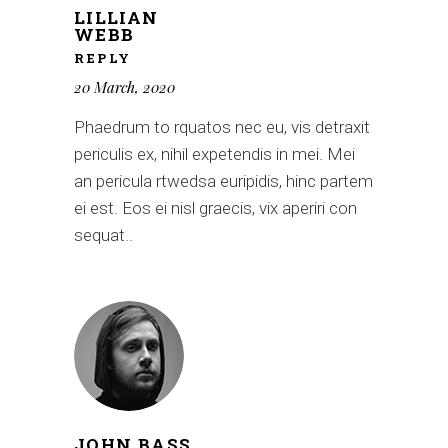
LILLIAN
WEBB
REPLY
20 March, 2020
Phaedrum to rquatos nec eu, vis detraxit
periculis ex, nihil expetendis in mei. Mei
an pericula rtwedsa euripidis, hinc partem
ei est. Eos ei nisl graecis, vix aperiri con
sequat..
JOHN BASS