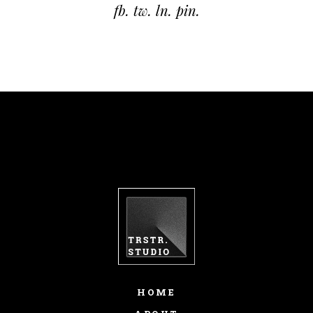
fb.
tw.
ln.
pin.
HOME