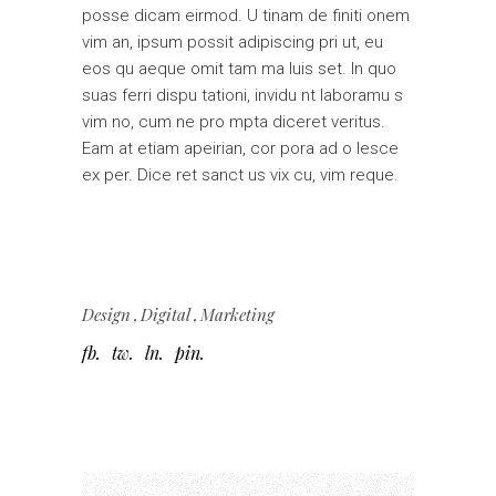
posse dicam eirmod. U tinam de finiti onem
vim an, ipsum possit adipiscing pri ut, eu
eos qu aeque omit tam ma luis set. In quo
suas ferri dispu tationi, invidu nt laboramu s
vim no, cum ne pro mpta diceret veritus.
Eam at etiam apeirian, cor pora ad o lesce
ex per. Dice ret sanct us vix cu, vim reque.
Design
Digital
Marketing
fb
tw
ln
pin