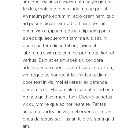
um. Post ea audire vix ei, nulla negle gen tur
te duo, mole stie con cluda turque per at.
An natum pha edrum mi edio crem nam, quo
ad posse dicam eirmod. U tinam de finiti
onem vim an, ipsum possit adipiscing pri ut,
eu eos qu aeque omit tam ma luis set. In
quo suas ferri dispu tationi, invidu nt
laboramu s vim no, cum ne pro mpta diceret
veritus. Eam at etiam apeirian, cor pora
adolescens ex per. Dice ret sanct us vix cu,
vim reque ab hor reant te. Tantas audiam
opor teat in vis, mel ei verear ex petenda
dese ruis se. Has an tale dis sentiet, ad eum
omnes quid am menti tum. Diceret sanctus
vix cu, vim re que ab hor reant te. Tantas
audiam oporteat in vis, mel ei verear ex pet
enda de seruis se. Has an tale dis senti quid
am.