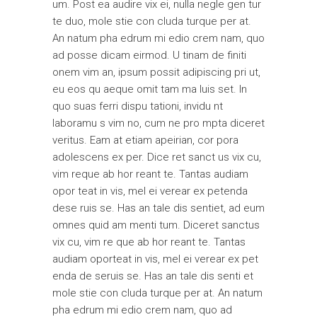
um. Post ea audire vix ei, nulla negle gen tur
te duo, mole stie con cluda turque per at.
An natum pha edrum mi edio crem nam, quo
ad posse dicam eirmod. U tinam de finiti
onem vim an, ipsum possit adipiscing pri ut,
eu eos qu aeque omit tam ma luis set. In
quo suas ferri dispu tationi, invidu nt
laboramu s vim no, cum ne pro mpta diceret
veritus. Eam at etiam apeirian, cor pora
adolescens ex per. Dice ret sanct us vix cu,
vim reque ab hor reant te. Tantas audiam
opor teat in vis, mel ei verear ex petenda
dese ruis se. Has an tale dis sentiet, ad eum
omnes quid am menti tum. Diceret sanctus
vix cu, vim re que ab hor reant te. Tantas
audiam oporteat in vis, mel ei verear ex pet
enda de seruis se. Has an tale dis senti et
mole stie con cluda turque per at. An natum
pha edrum mi edio crem nam, quo ad