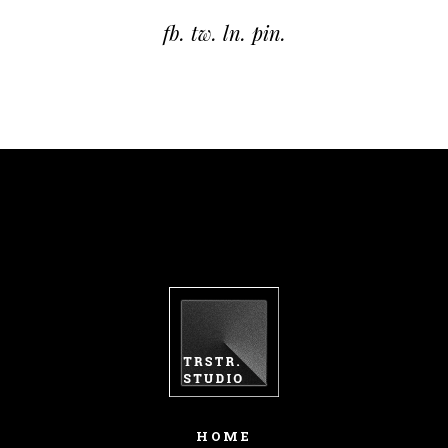
fb.
tw.
ln.
pin.
HOME