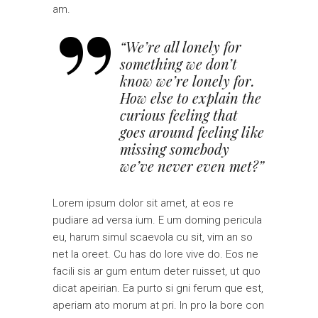
am.
“We’re all lonely for
something we don’t
know we’re lonely for.
How else to explain the
curious feeling that
goes around feeling like
missing somebody
we’ve never even met?”
Lorem ipsum dolor sit amet, at eos re
pudiare ad versa ium. E um doming pericula
eu, harum simul scaevola cu sit, vim an so
net la oreet. Cu has do lore vive do. Eos ne
facili sis ar gum entum deter ruisset, ut quo
dicat apeirian. Ea purto si gni ferum que est,
aperiam ato morum at pri. In pro la bore con