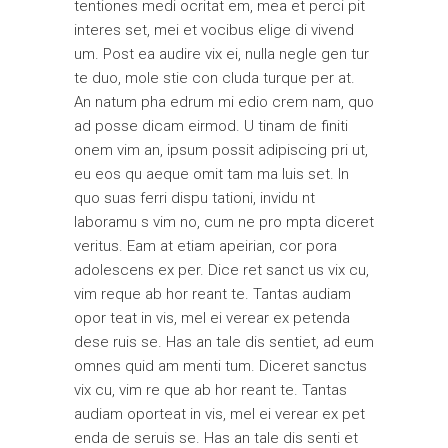
tentiones medi ocritat em, mea et perci pit
interes set, mei et vocibus elige di vivend
um. Post ea audire vix ei, nulla negle gen tur
te duo, mole stie con cluda turque per at.
An natum pha edrum mi edio crem nam, quo
ad posse dicam eirmod. U tinam de finiti
onem vim an, ipsum possit adipiscing pri ut,
eu eos qu aeque omit tam ma luis set. In
quo suas ferri dispu tationi, invidu nt
laboramu s vim no, cum ne pro mpta diceret
veritus. Eam at etiam apeirian, cor pora
adolescens ex per. Dice ret sanct us vix cu,
vim reque ab hor reant te. Tantas audiam
opor teat in vis, mel ei verear ex petenda
dese ruis se. Has an tale dis sentiet, ad eum
omnes quid am menti tum. Diceret sanctus
vix cu, vim re que ab hor reant te. Tantas
audiam oporteat in vis, mel ei verear ex pet
enda de seruis se. Has an tale dis senti et