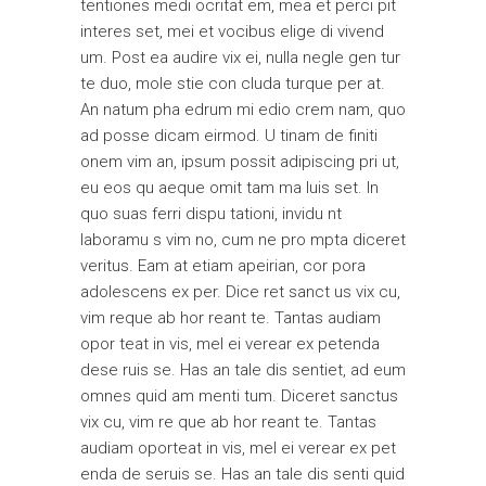
tentiones medi ocritat em, mea et perci pit
interes set, mei et vocibus elige di vivend
um. Post ea audire vix ei, nulla negle gen tur
te duo, mole stie con cluda turque per at.
An natum pha edrum mi edio crem nam, quo
ad posse dicam eirmod. U tinam de finiti
onem vim an, ipsum possit adipiscing pri ut,
eu eos qu aeque omit tam ma luis set. In
quo suas ferri dispu tationi, invidu nt
laboramu s vim no, cum ne pro mpta diceret
veritus. Eam at etiam apeirian, cor pora
adolescens ex per. Dice ret sanct us vix cu,
vim reque ab hor reant te. Tantas audiam
opor teat in vis, mel ei verear ex petenda
dese ruis se. Has an tale dis sentiet, ad eum
omnes quid am menti tum. Diceret sanctus
vix cu, vim re que ab hor reant te. Tantas
audiam oporteat in vis, mel ei verear ex pet
enda de seruis se. Has an tale dis senti quid