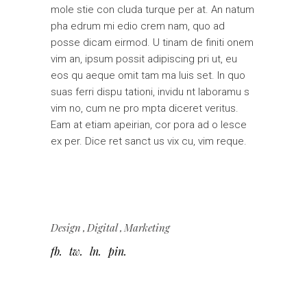
mole stie con cluda turque per at. An natum
pha edrum mi edio crem nam, quo ad
posse dicam eirmod. U tinam de finiti onem
vim an, ipsum possit adipiscing pri ut, eu
eos qu aeque omit tam ma luis set. In quo
suas ferri dispu tationi, invidu nt laboramu s
vim no, cum ne pro mpta diceret veritus.
Eam at etiam apeirian, cor pora ad o lesce
ex per. Dice ret sanct us vix cu, vim reque.
Design
Digital
Marketing
fb
tw
ln
pin