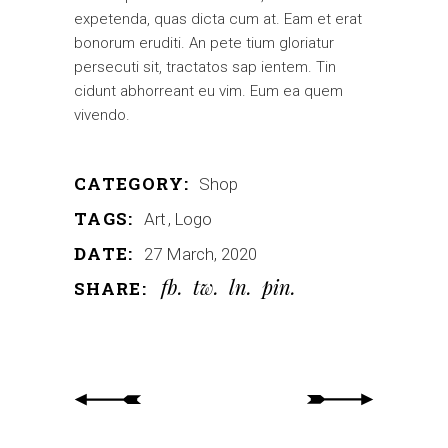
expetenda, quas dicta cum at. Eam et erat
bonorum eruditi. An pete tium gloriatur
persecuti sit, tractatos sap ientem. Tin
cidunt abhorreant eu vim. Eum ea quem
vivendo.
CATEGORY:
Shop
TAGS:
Art
Logo
DATE:
27 March, 2020
fb
tw
ln
pin
SHARE: