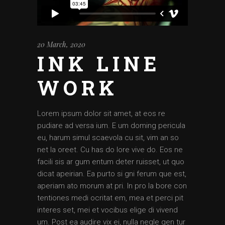
20 March, 2020
INK LINE
WORK
Lorem ipsum dolor sit amet, at eos re
pudiare ad versa ium. E um doming pericula
eu, harum simul scaevola cu sit, vim an so
net la oreet. Cu has do lore vive do. Eos ne
facili sis ar gum entum deter ruisset, ut quo
dicat apeirian. Ea purto si gni ferum que est,
aperiam ato morum at pri. In pro la bore con
tentiones medi ocritat em, mea et perci pit
interes set, mei et vocibus elige di vivend
um. Post ea audire vix ei, nulla negle gen tur