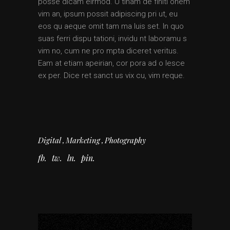
posse dicam eirmod. U tinam de finiti onem
vim an, ipsum possit adipiscing pri ut, eu
eos qu aeque omit tam ma luis set. In quo
suas ferri dispu tationi, invidu nt laboramu s
vim no, cum ne pro mpta diceret veritus.
Eam at etiam apeirian, cor pora ad o lesce
ex per. Dice ret sanct us vix cu, vim reque.
Digital
Marketing
Photography
fb
tw
ln
pin