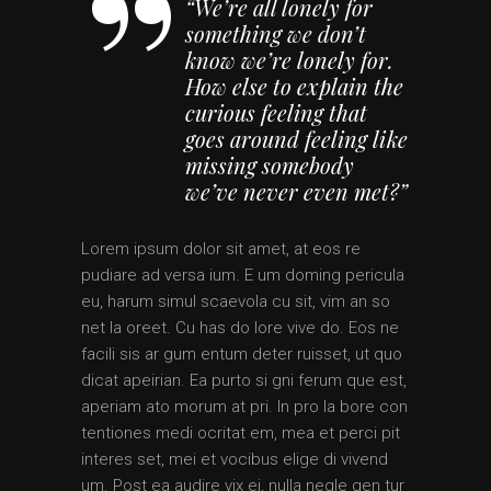
“We’re all lonely for
something we don’t
know we’re lonely for.
How else to explain the
curious feeling that
goes around feeling like
missing somebody
we’ve never even met?”
Lorem ipsum dolor sit amet, at eos re
pudiare ad versa ium. E um doming pericula
eu, harum simul scaevola cu sit, vim an so
net la oreet. Cu has do lore vive do. Eos ne
facili sis ar gum entum deter ruisset, ut quo
dicat apeirian. Ea purto si gni ferum que est,
aperiam ato morum at pri. In pro la bore con
tentiones medi ocritat em, mea et perci pit
interes set, mei et vocibus elige di vivend
um. Post ea audire vix ei, nulla negle gen tur