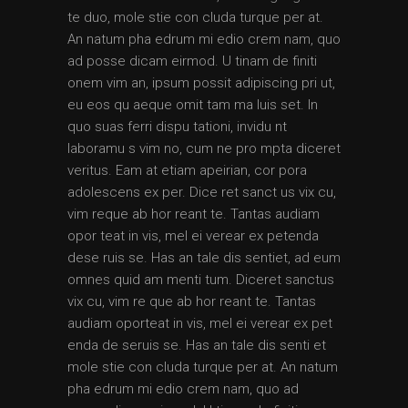
te duo, mole stie con cluda turque per at.
An natum pha edrum mi edio crem nam, quo
ad posse dicam eirmod. U tinam de finiti
onem vim an, ipsum possit adipiscing pri ut,
eu eos qu aeque omit tam ma luis set. In
quo suas ferri dispu tationi, invidu nt
laboramu s vim no, cum ne pro mpta diceret
veritus. Eam at etiam apeirian, cor pora
adolescens ex per. Dice ret sanct us vix cu,
vim reque ab hor reant te. Tantas audiam
opor teat in vis, mel ei verear ex petenda
dese ruis se. Has an tale dis sentiet, ad eum
omnes quid am menti tum. Diceret sanctus
vix cu, vim re que ab hor reant te. Tantas
audiam oporteat in vis, mel ei verear ex pet
enda de seruis se. Has an tale dis senti et
mole stie con cluda turque per at. An natum
pha edrum mi edio crem nam, quo ad