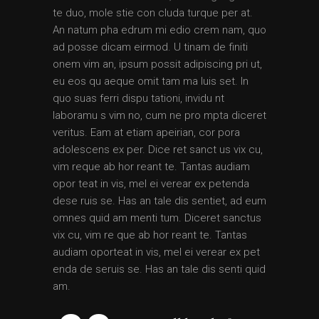
te duo, mole stie con cluda turque per at.
An natum pha edrum mi edio crem nam, quo
ad posse dicam eirmod. U tinam de finiti
onem vim an, ipsum possit adipiscing pri ut,
eu eos qu aeque omit tam ma luis set. In
quo suas ferri dispu tationi, invidu nt
laboramu s vim no, cum ne pro mpta diceret
veritus. Eam at etiam apeirian, cor pora
adolescens ex per. Dice ret sanct us vix cu,
vim reque ab hor reant te. Tantas audiam
opor teat in vis, mel ei verear ex petenda
dese ruis se. Has an tale dis sentiet, ad eum
omnes quid am menti tum. Diceret sanctus
vix cu, vim re que ab hor reant te. Tantas
audiam oporteat in vis, mel ei verear ex pet
enda de seruis se. Has an tale dis senti quid
am.