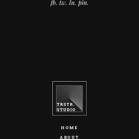
fb.
tw.
ln.
pin.
HOME
ABOUT