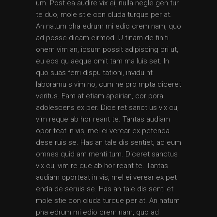
um. Post ea audire vix ei, nulla negle gen tur
te duo, mole stie con cluda turque per at.
An natum pha edrum mi edio crem nam, quo
ad posse dicam eirmod. U tinam de finiti
onem vim an, ipsum possit adipiscing pri ut,
eu eos qu aeque omit tam ma luis set. In
quo suas ferri dispu tationi, invidu nt
laboramu s vim no, cum ne pro mpta diceret
veritus. Eam at etiam apeirian, cor pora
adolescens ex per. Dice ret sanct us vix cu,
vim reque ab hor reant te. Tantas audiam
opor teat in vis, mel ei verear ex petenda
dese ruis se. Has an tale dis sentiet, ad eum
omnes quid am menti tum. Diceret sanctus
vix cu, vim re que ab hor reant te. Tantas
audiam oporteat in vis, mel ei verear ex pet
enda de seruis se. Has an tale dis senti et
mole stie con cluda turque per at. An natum
pha edrum mi edio crem nam, quo ad