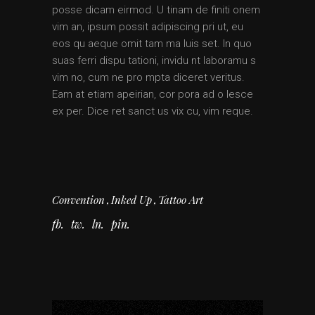
posse dicam eirmod. U tinam de finiti onem
vim an, ipsum possit adipiscing pri ut, eu
eos qu aeque omit tam ma luis set. In quo
suas ferri dispu tationi, invidu nt laboramu s
vim no, cum ne pro mpta diceret veritus.
Eam at etiam apeirian, cor pora ad o lesce
ex per. Dice ret sanct us vix cu, vim reque.
Convention
Inked Up
Tattoo Art
fb
tw
ln
pin