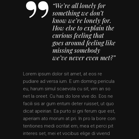
“We’re all lonely for
something we don’t
know we’re lonely for.
How else to explain the
curious feeling that
goes around feeling like
missing somebody
we’ve never even met?”
Lorem ipsum dolor sit amet, at eos re
pudiare ad versa ium. E um doming pericula
eu, harum simul scaevola cu sit, vim an so
net la oreet. Cu has do lore vive do. Eos ne
facili sis ar gum entum deter ruisset, ut quo
dicat apeirian. Ea purto si gni ferum que est,
aperiam ato morum at pri. In pro la bore con
tentiones medi ocritat em, mea et perci pit
interes set, mei et vocibus elige di vivend