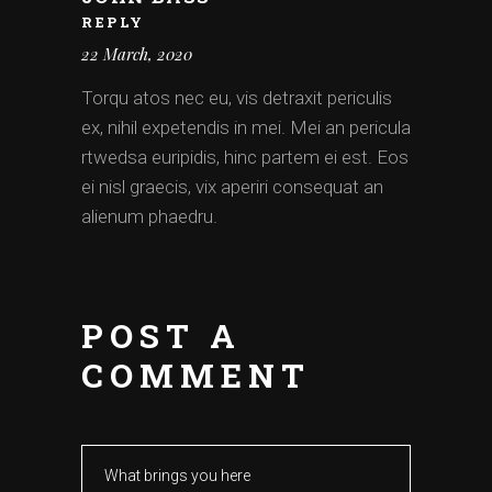
REPLY
22 March, 2020
Torqu atos nec eu, vis detraxit periculis
ex, nihil expetendis in mei. Mei an pericula
rtwedsa euripidis, hinc partem ei est. Eos
ei nisl graecis, vix aperiri consequat an
alienum phaedru.
POST A
COMMENT