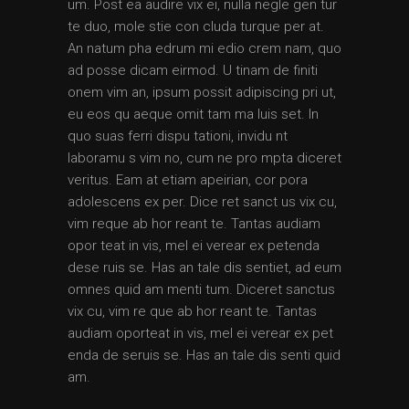
um. Post ea audire vix ei, nulla negle gen tur
te duo, mole stie con cluda turque per at.
An natum pha edrum mi edio crem nam, quo
ad posse dicam eirmod. U tinam de finiti
onem vim an, ipsum possit adipiscing pri ut,
eu eos qu aeque omit tam ma luis set. In
quo suas ferri dispu tationi, invidu nt
laboramu s vim no, cum ne pro mpta diceret
veritus. Eam at etiam apeirian, cor pora
adolescens ex per. Dice ret sanct us vix cu,
vim reque ab hor reant te. Tantas audiam
opor teat in vis, mel ei verear ex petenda
dese ruis se. Has an tale dis sentiet, ad eum
omnes quid am menti tum. Diceret sanctus
vix cu, vim re que ab hor reant te. Tantas
audiam oporteat in vis, mel ei verear ex pet
enda de seruis se. Has an tale dis senti quid
am.