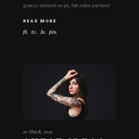
graeco senserit ex pri, falli nobis partiend
READ MORE
fb
tw
ln
pin
20 March, 2020