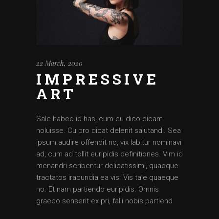
22 March, 2020
IMPRESSIVE
ART
Sale habeo id has, cum eu dico dicam
noluisse. Cu pro dicat delenit salutandi. Sea
ipsum audire offendit no, vix labitur nominavi
ad, cum ad tollit euripidis definitiones. Vim id
menandri scribentur delicatissimi, quaeque
tractatos iracundia ea vis. Vis tale quaeque
no. Et nam partiendo euripidis. Omnis
graeco senserit ex pri, falli nobis partiend