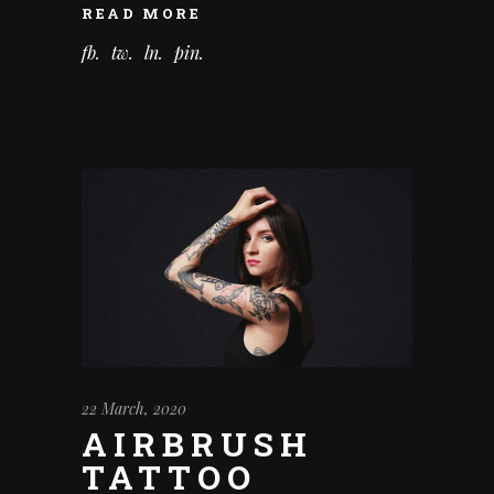
READ MORE
fb
tw
ln
pin
22 March, 2020
AIRBRUSH
TATTOO