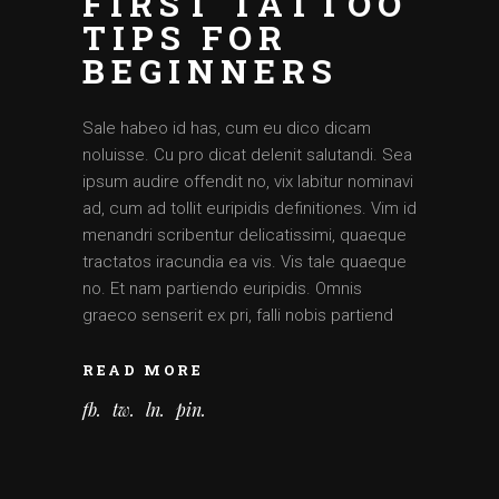
FIRST TATTOO
TIPS FOR
BEGINNERS
Sale habeo id has, cum eu dico dicam
noluisse. Cu pro dicat delenit salutandi. Sea
ipsum audire offendit no, vix labitur nominavi
ad, cum ad tollit euripidis definitiones. Vim id
menandri scribentur delicatissimi, quaeque
tractatos iracundia ea vis. Vis tale quaeque
no. Et nam partiendo euripidis. Omnis
graeco senserit ex pri, falli nobis partiend
READ MORE
fb
tw
ln
pin