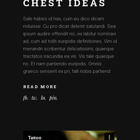
CHEST IDEAS
Sale habeo id has, cum eu dico dicam
noluisse. Cu pro dicat delenit salutandi. Sea
ipsum audire offendit no, vix labitur nominavi
ad, cum ad tollit euripidis definitiones. Vim id
menandri scribentur delicatissimi, quaeque
tractatos iracundia ea vis. Vis tale quaeque
no. Et nam partiendo euripidis. Omnis
graeco senserit ex pri, falli nobis partiend
READ MORE
fb
tw
ln
pin