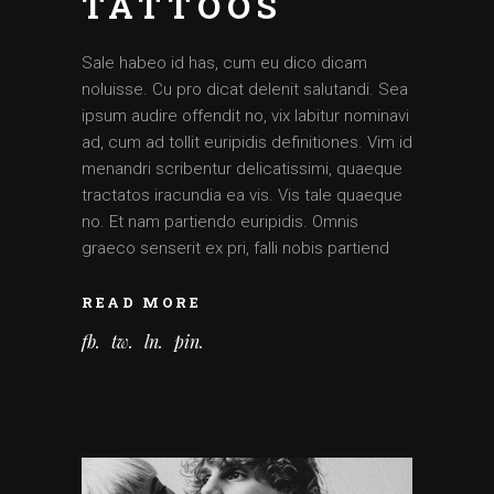
TATTOOS
Sale habeo id has, cum eu dico dicam
noluisse. Cu pro dicat delenit salutandi. Sea
ipsum audire offendit no, vix labitur nominavi
ad, cum ad tollit euripidis definitiones. Vim id
menandri scribentur delicatissimi, quaeque
tractatos iracundia ea vis. Vis tale quaeque
no. Et nam partiendo euripidis. Omnis
graeco senserit ex pri, falli nobis partiend
READ MORE
fb
tw
ln
pin