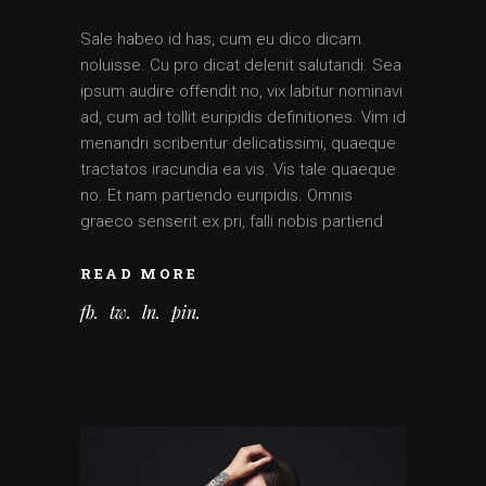
Sale habeo id has, cum eu dico dicam
noluisse. Cu pro dicat delenit salutandi. Sea
ipsum audire offendit no, vix labitur nominavi
ad, cum ad tollit euripidis definitiones. Vim id
menandri scribentur delicatissimi, quaeque
tractatos iracundia ea vis. Vis tale quaeque
no. Et nam partiendo euripidis. Omnis
graeco senserit ex pri, falli nobis partiend
READ MORE
fb
tw
ln
pin