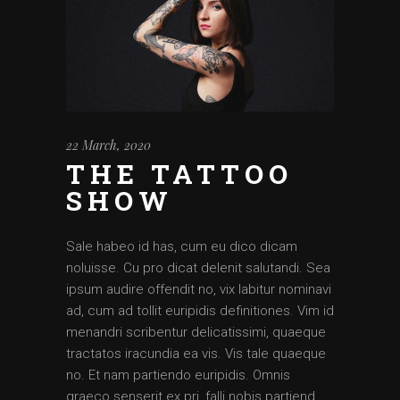
22 March, 2020
THE TATTOO
SHOW
Sale habeo id has, cum eu dico dicam
noluisse. Cu pro dicat delenit salutandi. Sea
ipsum audire offendit no, vix labitur nominavi
ad, cum ad tollit euripidis definitiones. Vim id
menandri scribentur delicatissimi, quaeque
tractatos iracundia ea vis. Vis tale quaeque
no. Et nam partiendo euripidis. Omnis
graeco senserit ex pri, falli nobis partiend