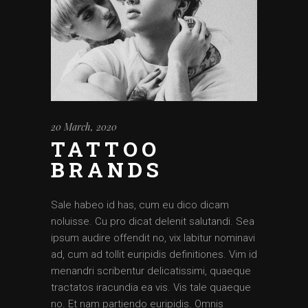
20 March, 2020
TATTOO
BRANDS
Sale habeo id has, cum eu dico dicam
noluisse. Cu pro dicat delenit salutandi. Sea
ipsum audire offendit no, vix labitur nominavi
ad, cum ad tollit euripidis definitiones. Vim id
menandri scribentur delicatissimi, quaeque
tractatos iracundia ea vis. Vis tale quaeque
no. Et nam partiendo euripidis. Omnis