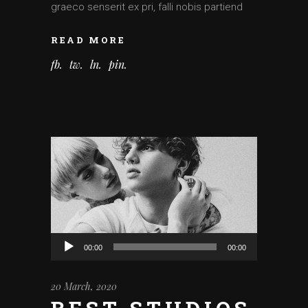
graeco senserit ex pri, falli nobis partiend
READ MORE
fb
tw
ln
pin
Audio
00:00
00:00
Player
20 March, 2020