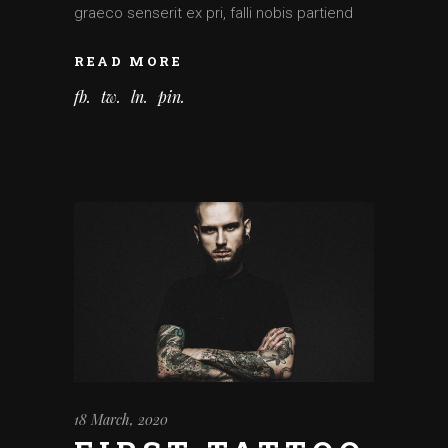
graeco senserit ex pri, falli nobis partiend
READ MORE
fb
tw
ln
pin
18 March, 2020