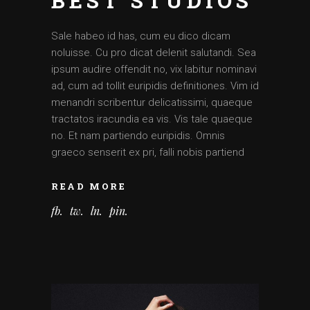
BEST STUDIOS
Sale habeo id has, cum eu dico dicam
noluisse. Cu pro dicat delenit salutandi. Sea
ipsum audire offendit no, vix labitur nominavi
ad, cum ad tollit euripidis definitiones. Vim id
menandri scribentur delicatissimi, quaeque
tractatos iracundia ea vis. Vis tale quaeque
no. Et nam partiendo euripidis. Omnis
graeco senserit ex pri, falli nobis partiend
READ MORE
fb
tw
ln
pin