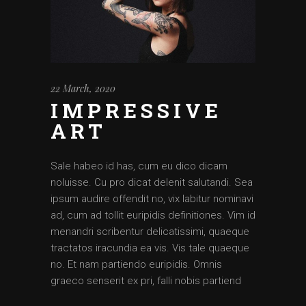
22 March, 2020
IMPRESSIVE
ART
Sale habeo id has, cum eu dico dicam
noluisse. Cu pro dicat delenit salutandi. Sea
ipsum audire offendit no, vix labitur nominavi
ad, cum ad tollit euripidis definitiones. Vim id
menandri scribentur delicatissimi, quaeque
tractatos iracundia ea vis. Vis tale quaeque
no. Et nam partiendo euripidis. Omnis
graeco senserit ex pri, falli nobis partiend