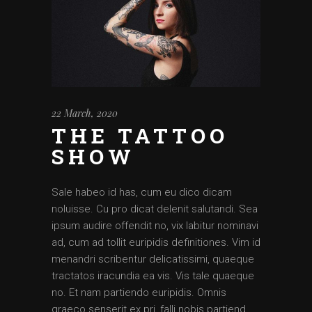
22 March, 2020
THE TATTOO
SHOW
Sale habeo id has, cum eu dico dicam
noluisse. Cu pro dicat delenit salutandi. Sea
ipsum audire offendit no, vix labitur nominavi
ad, cum ad tollit euripidis definitiones. Vim id
menandri scribentur delicatissimi, quaeque
tractatos iracundia ea vis. Vis tale quaeque
no. Et nam partiendo euripidis. Omnis
graeco senserit ex pri, falli nobis partiend