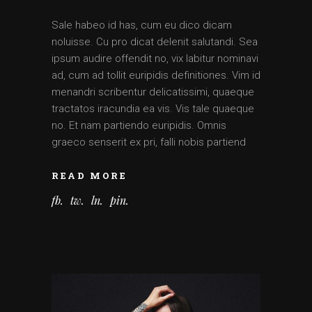
Sale habeo id has, cum eu dico dicam
noluisse. Cu pro dicat delenit salutandi. Sea
ipsum audire offendit no, vix labitur nominavi
ad, cum ad tollit euripidis definitiones. Vim id
menandri scribentur delicatissimi, quaeque
tractatos iracundia ea vis. Vis tale quaeque
no. Et nam partiendo euripidis. Omnis
graeco senserit ex pri, falli nobis partiend
READ MORE
fb
tw
ln
pin