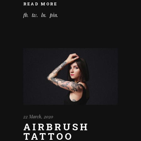
READ MORE
fb
tw
ln
pin
22 March, 2020
AIRBRUSH
TATTOO