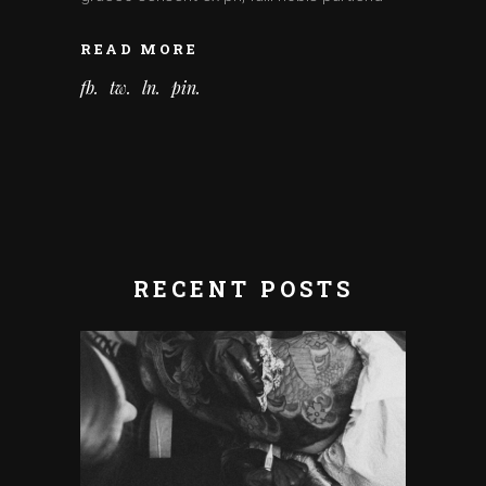
READ MORE
fb
tw
ln
pin
RECENT POSTS