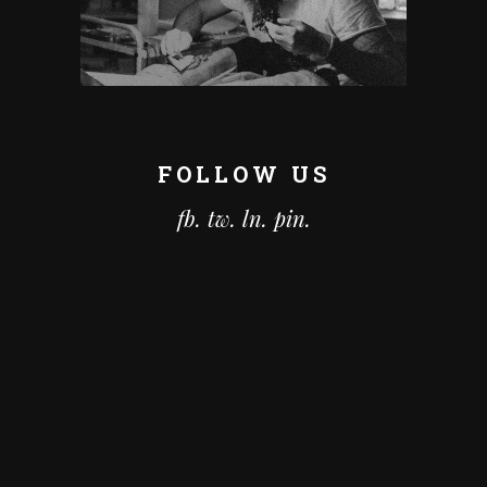
FOLLOW US
fb.
tw.
ln.
pin.