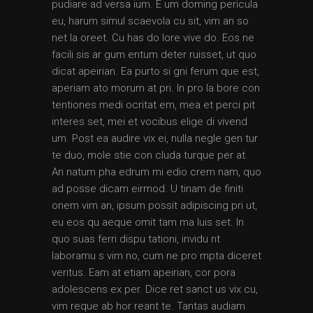
pudiare ad versa ium. E um doming pericula
eu, harum simul scaevola cu sit, vim an so
net la oreet. Cu has do lore vive do. Eos ne
facili sis ar gum entum deter ruisset, ut quo
dicat apeirian. Ea purto si gni ferum que est,
aperiam ato morum at pri. In pro la bore con
tentiones medi ocritat em, mea et perci pit
interes set, mei et vocibus elige di vivend
um. Post ea audire vix ei, nulla negle gen tur
te duo, mole stie con cluda turque per at.
An natum pha edrum mi edio crem nam, quo
ad posse dicam eirmod. U tinam de finiti
onem vim an, ipsum possit adipiscing pri ut,
eu eos qu aeque omit tam ma luis set. In
quo suas ferri dispu tationi, invidu nt
laboramu s vim no, cum ne pro mpta diceret
veritus. Eam at etiam apeirian, cor pora
adolescens ex per. Dice ret sanct us vix cu,
vim reque ab hor reant te. Tantas audiam