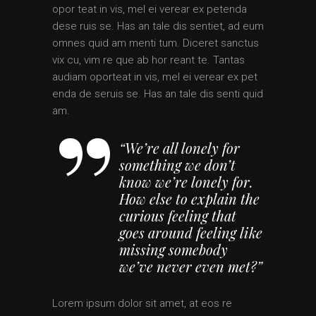
opor teat in vis, mel ei verear ex petenda
dese ruis se. Has an tale dis sentiet, ad eum
omnes quid am menti tum. Diceret sanctus
vix cu, vim re que ab hor reant te. Tantas
audiam oporteat in vis, mel ei verear ex pet
enda de seruis se. Has an tale dis senti quid
am.
“We’re all lonely for
something we don’t
know we’re lonely for.
How else to explain the
curious feeling that
goes around feeling like
missing somebody
we’ve never even met?”
Lorem ipsum dolor sit amet, at eos re