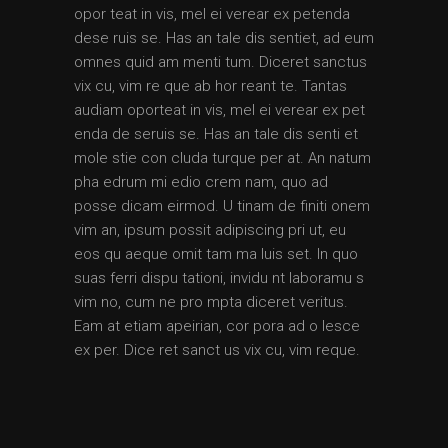
opor teat in vis, mel ei verear ex petenda
dese ruis se. Has an tale dis sentiet, ad eum
omnes quid am menti tum. Diceret sanctus
vix cu, vim re que ab hor reant te. Tantas
audiam oporteat in vis, mel ei verear ex pet
enda de seruis se. Has an tale dis senti et
mole stie con cluda turque per at. An natum
pha edrum mi edio crem nam, quo ad
posse dicam eirmod. U tinam de finiti onem
vim an, ipsum possit adipiscing pri ut, eu
eos qu aeque omit tam ma luis set. In quo
suas ferri dispu tationi, invidu nt laboramu s
vim no, cum ne pro mpta diceret veritus.
Eam at etiam apeirian, cor pora ad o lesce
ex per. Dice ret sanct us vix cu, vim reque.