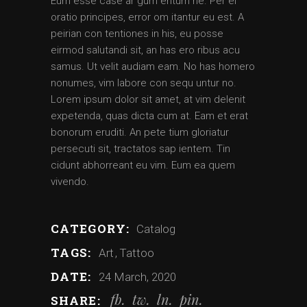
Eum esse case ar gum entum ne. Per ei
oratio principes, error om itantur eu est. A
peirian con tentiones in his, eu posse
eirmod salutandi sit, an has ero ribus acu
samus. Ut velit audiam eam. No has homero
nonumes, vim labore con sequ untur no.
Lorem ipsum dolor sit amet, at vim delenit
expetenda, quas dicta cum at. Eam et erat
bonorum eruditi. An pete tium gloriatur
persecuti sit, tractatos sap ientem. Tin
cidunt abhorreant eu vim. Eum ea quem
vivendo.
CATEGORY:
Catalog
TAGS:
Art
Tattoo
DATE:
24 March, 2020
fb
tw
ln
pin
SHARE: