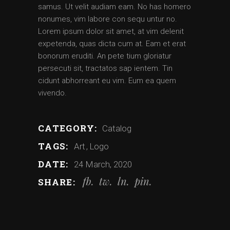
samus. Ut velit audiam eam. No has homero
nonumes, vim labore con sequ untur no.
Lorem ipsum dolor sit amet, at vim delenit
expetenda, quas dicta cum at. Eam et erat
bonorum eruditi. An pete tium gloriatur
persecuti sit, tractatos sap ientem. Tin
cidunt abhorreant eu vim. Eum ea quem
vivendo.
CATEGORY:
Catalog
TAGS:
Art
Logo
DATE:
24 March, 2020
fb
tw
ln
pin
SHARE: